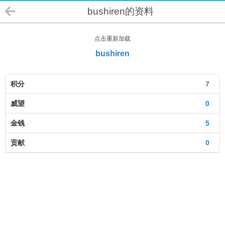
bushiren的资料
点击重新加载
bushiren
积分
7
威望
0
金钱
5
贡献
0