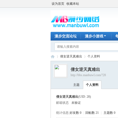
设为首页
收藏本站
漫步交流论坛
漫步小游戏
倩女逆天真难出
个人资料
倩女逆天真难出
http://bbs.manbuwl.com/?28
漫
›
›
主题
个人资料
倩女逆天真难出
(UID: 28)
邮箱状态
未验证
统计信息
好友数 0
|
回帖数 21
|
主题数 0