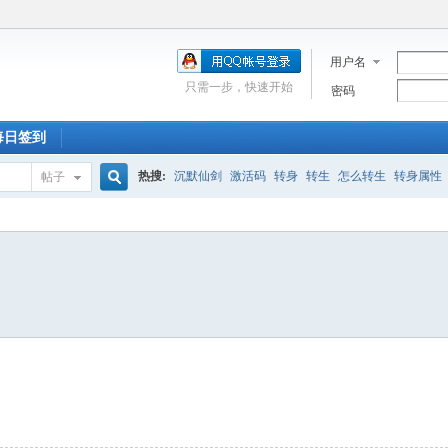
用户名
只需一步，快速开始
密码
每日签到
热搜:
沉默仙剑
激活码
转身
转生
怎么转生
转身属性
帖子
搜
新手卡
走法
激活
深渊
合区
充值
附魔石
蓝屏
道士
索