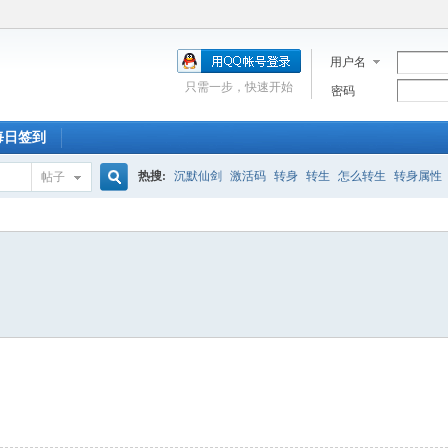
用户名
只需一步，快速开始
密码
每日签到
热搜:
沉默仙剑
激活码
转身
转生
怎么转生
转身属性
帖子
搜
新手卡
走法
激活
深渊
合区
充值
附魔石
蓝屏
道士
索