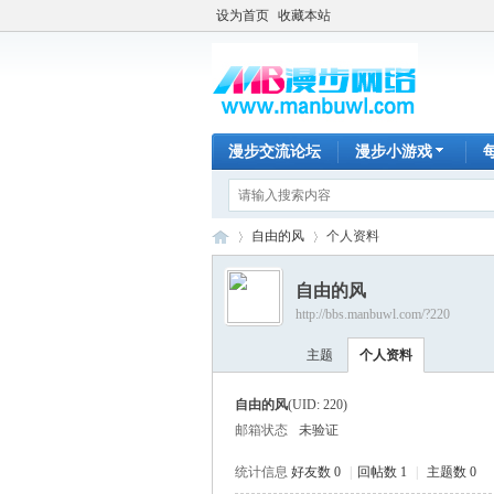
设为首页
收藏本站
漫步交流论坛
漫步小游戏
自由的风
个人资料
自由的风
http://bbs.manbuwl.com/?220
漫
›
›
主题
个人资料
自由的风
(UID: 220)
邮箱状态
未验证
统计信息
好友数 0
|
回帖数 1
|
主题数 0