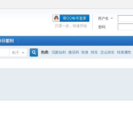
用户名
只需一步，快速开始
密码
每日签到
热搜:
沉默仙剑
激活码
转身
转生
怎么转生
转身属性
帖子
搜
新手卡
走法
激活
深渊
合区
充值
附魔石
蓝屏
道士
索