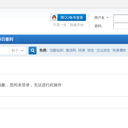
用户名
只需一步，快速开始
密码
每日签到
热搜:
沉默仙剑
激活码
转身
转生
怎么转生
转身属性
帖子
搜
新手卡
走法
激活
深渊
合区
充值
附魔石
蓝屏
道士
索
抱歉，您尚未登录，无法进行此操作