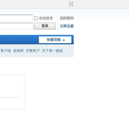
自动登录
找回密码
登录
立即注册
快捷导航
客户端
血禅师
完整客户
天下第一挑战
召唤
转属性