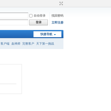
自动登录
找回密码
登录
立即注册
快捷导航
客户端
血禅师
完整客户
天下第一挑战
召唤
转属性