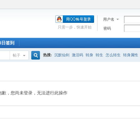
用户名
只需一步，快速开始
密码
每日签到
热搜:
沉默仙剑
激活码
转身
转生
怎么转生
转身属性
帖子
搜
新手卡
走法
激活
深渊
合区
充值
附魔石
蓝屏
道士
索
抱歉，您尚未登录，无法进行此操作