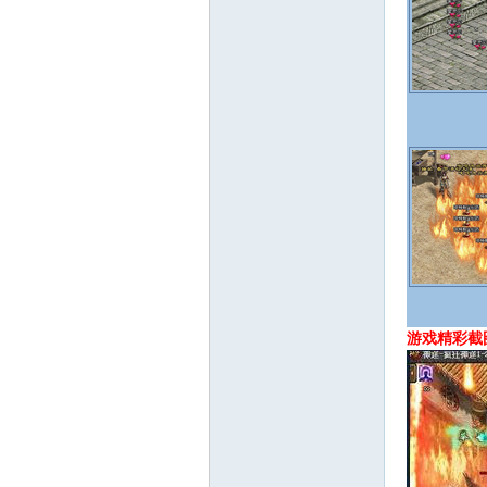
论
游戏精彩截
坛