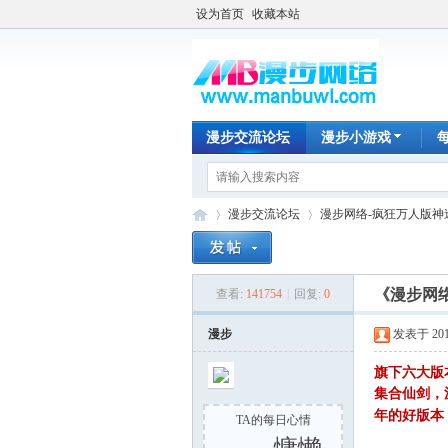
设为首页
收藏本站
漫步交流论坛
漫步小游戏
漫步交流论坛
漫步网络-疯狂万人版神
《漫步网
查看:
141754
|
回复:
0
漫
»
›
漫步
发表于 2016-
旗下六大版
集合仙剑，
年的好版本
TA的每日心情