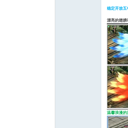
途
稳定开放五
漂亮的翅膀
交
温馨浪漫的
流