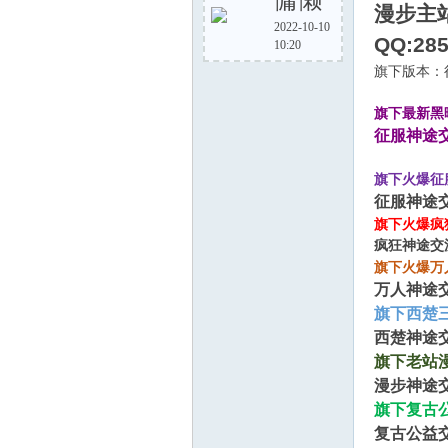
慵懒
漫步主
2022-10-10
QQ:285
10:20
步
旗下版本：
旗下最新黑
征服神途
旗下火爆征
征服神途
旗下火爆疯
疯狂神途交
神
旗下火爆万
万人神途
旗下西楚
西楚神途交流
旗下老站
漫步神途交流
旗下复古
复古公益交流