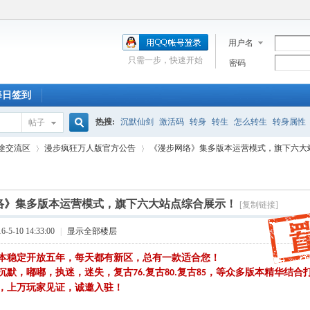
用户名
只需一步，快速开始
密码
每日签到
热搜:
沉默仙剑
激活码
转身
转生
怎么转生
转身属性
帖子
搜
途交流区
漫步疯狂万人版官方公告
《漫步网络》集多版本运营模式，旗下六大
新手卡
走法
激活
深渊
合区
充值
附魔石
蓝屏
道士
索
络》集多版本运营模式，旗下六大站点综合展示！
[复制链接]
›
›
5-10 14:33:00
|
显示全部楼层
本稳定开放五年，每天都有新区，总有一款适合您！
沉默，嘟嘟，执迷，迷失，复古
复古
复古
，等众多版本精华结合
76.
80.
85
，上万玩家见证，诚邀入驻！