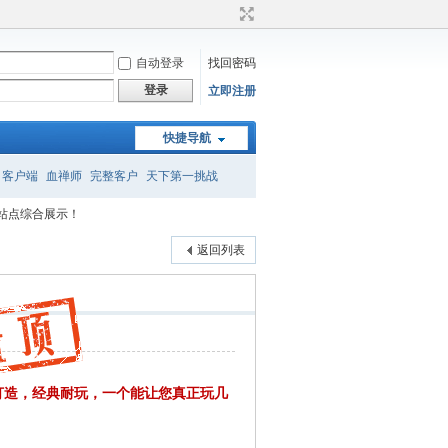
自动登录
找回密码
登录
立即注册
快捷导航
客户端
血禅师
完整客户
天下第一挑战
站点综合展示！
召唤
转属性
返回列表
打造，经典耐玩，一个能让您真正玩几