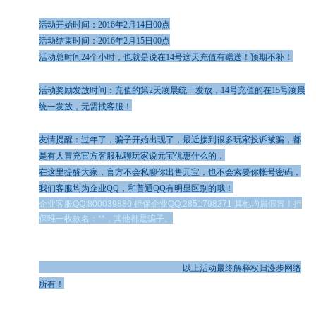
活动开始时间：2016年2月14日00点
活动结束时间：2016年2月15日00点
活动总时间24个小时，也就是说在14号这天充值有赠送！预期不补！
活动奖励发放时间：充值的第2天凌晨统一发放，14号充值的在15号凌晨
统一发放，无需找客服！
友情提醒：过年了，骗子开始出现了，最近接到很多玩家投诉被骗，都
是有人冒充官方客服私聊玩家说元宝优惠什么的，
在这里提醒大家，官方不会私聊你出售元宝，也不会索要你帐号密码，
我们客服均为企业QQ，和普通QQ有明显区别的哦！
企业客服QQ:800039880 担保企业QQ:2851798271 其他均属假冒！担
保唯一收款名：**，其他都是骗子。
以上活动最终解释权归漫步网络
所有！