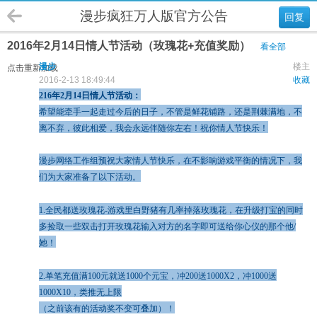
漫步疯狂万人版官方公告
回复
2016年2月14日情人节活动（玫瑰花+充值奖励）
看全部
漫步
楼主
点击重新加载
2016-2-13 18:49:44
收藏
216年2月14日情人节活动：
希望能牵手一起走过今后的日子，不管是鲜花铺路，还是荆棘满地，不
离不弃，彼此相爱，我会永远伴随你左右！祝你情人节快乐！
漫步网络工作组预祝大家情人节快乐，在不影响游戏平衡的情况下，我
们为大家准备了以下活动。
1.全民都送玫瑰花-游戏里白野猪有几率掉落玫瑰花，在升级打宝的同时
多捡取一些双击打开玫瑰花输入对方的名字即可送给你心仪的那个他/
她！
2.单笔充值满100元就送1000个元宝，冲200送1000X2，冲1000送
1000X10，类推无上限
（之前该有的活动奖不变可叠加）！