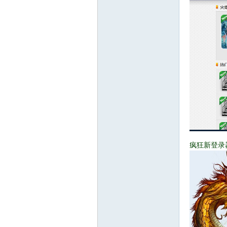
途
交
疯狂新登录
流