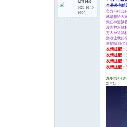
慵懒
全是外包给
2022-10-10
官方不得1
10:20
步
就是想给大
疯狂神途鼠
漫步神途鼠
万人神途鼠
游戏让我们
速度哦 晚了
友情提醒：
友情提醒：
友情提醒：
友情提醒：
神
漫步网络十周
新主站：