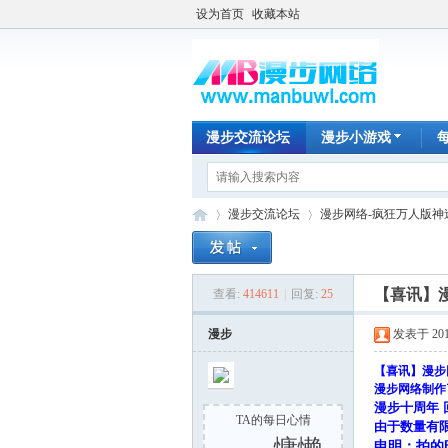
设为首页
收藏本站
漫步交流论坛
漫步小游戏
漫步交流论坛
漫步网络-疯狂万人版神
【喜讯】
查看:
414611
|
回复:
25
漫
»
›
漫步
发表于 2014-
【喜讯】漫步
漫步网络制作
漫步十周年 
TA的每日心情
由于数量有
申明：拍的