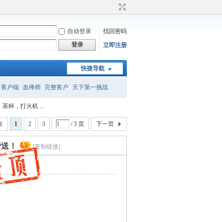
自动登录
找回密码
登录
立即注册
快捷导航
客户端
血禅师
完整客户
天下第一挑战
杯，打火机 ...
召唤
转属性
表
1
2
3
/ 3 页
下一页
费送！
[复制链接]