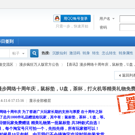
用户名
只需一步，快速开始
密码
每日签到
热搜:
沉默仙剑
激活码
转身
转生
怎么转生
转身属性
帖子
搜
途交流区
漫步疯狂万人版官方公告
【喜讯】漫步网络十周年庆，鼠标垫，U盘，茶
新手卡
走法
激活
深渊
合区
充值
附魔石
蓝屏
道士
返回列
索
漫步网络十周年庆，鼠标垫，U盘，茶杯，打火机等精美礼物免
›
›
11-6 17:15:16
|
显示全部楼层
网络十周年庆 为了答谢广大玩家长期的支持与厚爱 在十周年之际
了总共1000件礼品赠送给玩家，其中有：鼠标垫，茶杯，U盘，等。
回馈玩家免费赠送 精美礼物第一批鼠标垫 共3种款式自选！
限，每个淘宝号只可拍一个，先拍先得，所有玩家都可以！
时候是10元包邮，由于我们不会搞淘宝也没时间包装发货