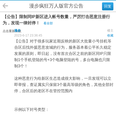
漫步疯狂万人版官方公告
回复
【公告】限制同IP新区进入帐号数量，严厉打击恶意注册行
为，发现一律封停！
看全部
漫步
楼主
点击重新加载
2023-6-17 23:36:45
收藏
【公告】对于很多玩家近期反映的新区大批量小号挂机等
合区后找外援恶意攻城的行为，服务器本着公平长久稳定
发展的原则，即日起，没有首次合区之前的新区同IP只限
制1个手机登陆的号+3个电脑登陆的号，多台电脑也只限
制3个！
这种恶意行为给新区生态造成很大影响，一旦发现可以立
即举报，查证属实只保留3个最高等级的角色，其他全部封
停，合区后的老区不在管控范围内
示例以下封号类型：