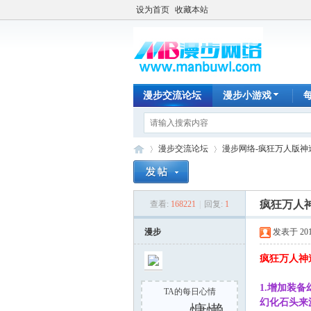
设为首页
收藏本站
漫步交流论坛
漫步小游戏
漫步交流论坛
漫步网络-疯狂万人版神
疯狂万人
查看:
168221
|
回复:
1
漫
»
›
漫步
发表于 2018-
疯狂万人神
1.增加装备
TA的每日心情
幻化石头来