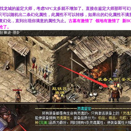
PC 找龙城的鉴定大师，考虑NPC太多就不增加了。直接在鉴定大师那即可
备只可以随机出二条幻化属性，此属性不可以转移，如果出的幻化属性不满
复幻化，直到出现你满意的属性为止。
古墓有激情了 领地有激情了 新BO
抢了。