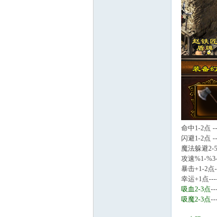
论
命中1-2点 
闪避1-2点 
魔法躲避2-5
攻速%1-%3
暴击+1-2点
坛
幸运+1点--
吸血2-3点
-
吸魔2-3点
-