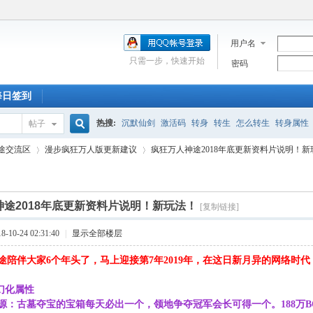
用户名
只需一步，快速开始
密码
每日签到
热搜:
沉默仙剑
激活码
转身
转生
怎么转生
转身属性
帖子
搜
途交流区
漫步疯狂万人版更新建议
疯狂万人神途2018年底更新资料片说明！新
新手卡
走法
激活
深渊
合区
充值
附魔石
蓝屏
道士
索
神途2018年底更新资料片说明！新玩法！
[复制链接]
›
›
10-24 02:31:40
|
显示全部楼层
途陪伴大家6个年头了，马上迎接第7年2019年，在这日新月异的网络时
幻化属性
源：古墓夺宝的宝箱每天必出一个，领地争夺冠军会长可得一个。188万BOS