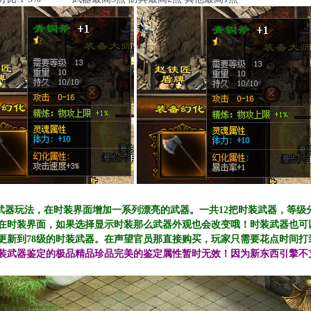
装武器玩法，在时装界面增加一系列漂亮的武器。
一共12把时装武器，等级分别为
在时装界面，如果选择显示时装那么武器外观也会改变哦！时装武器也可
更新到78级的时装武器。在声望官员那直接购买，玩家只需要花点时间打
装武器鉴定的极品精品珍品完美的鉴定属性暂时无效！因为新东西引擎不