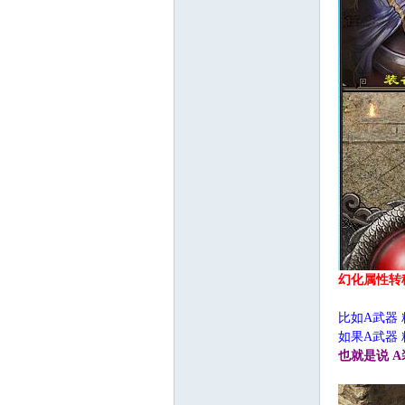
途
交
幻化属性转
比如A武器 
如果A武器
也就是说 
流