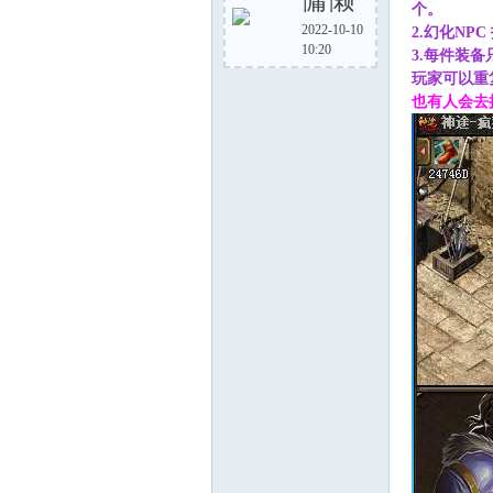
慵懒
个。
2022-10-10
2.幻化N
10:20
3.每件装
步
玩家可以重
也有人会去
神