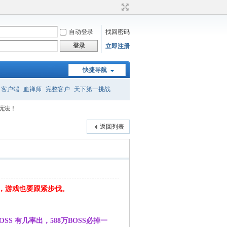
自动登录
找回密码
登录
立即注册
快捷导航
客户端
血禅师
完整客户
天下第一挑战
玩法！
召唤
转属性
返回列表
代，游戏也要跟紧步伐。
S 有几率出，588万BOSS必掉一