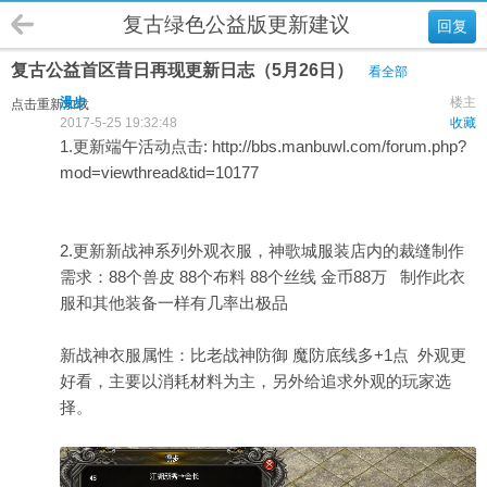
复古绿色公益版更新建议
回复
复古公益首区昔日再现更新日志（5月26日）
看全部
漫步
楼主
点击重新加载
2017-5-25 19:32:48
收藏
1.更新端午活动点击:
http://bbs.manbuwl.com/forum.php?
mod=viewthread&tid=10177
2.更新新战神系列外观衣服，神歌城服装店内的裁缝制作
需求：88个兽皮 88个布料 88个丝线 金币88万 制作此衣
服和其他装备一样有几率出极品
新战神衣服属性：比老战神防御 魔防底线多+1点 外观更
好看，主要以消耗材料为主，另外给追求外观的玩家选
择。